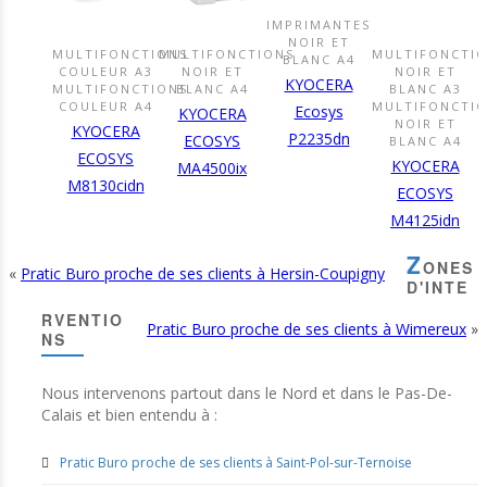
IMPRIMANTES
DÉCOUVRIR
NOIR ET
CE
MULTIFONCTIONS
MULTIFONCTIONS
MULTIFONCTI
BLANC A4
DÉCOUVRIR
DÉCOUVRIR
DÉCOUVR
COULEUR A3
NOIR ET
NOIR ET
PRODUIT
CE
CE
CE
KYOCERA
MULTIFONCTIONS
BLANC A4
BLANC A3
PRODUIT
PRODUIT
PRODUIT
COULEUR A4
MULTIFONCTI
Ecosys
KYOCERA
NOIR ET
KYOCERA
P2235dn
ECOSYS
BLANC A4
ECOSYS
KYOCERA
MA4500ix
M8130cidn
ECOSYS
M4125idn
Z
ONES
«
Pratic Buro proche de ses clients à Hersin-Coupigny
D'INTE
RVENTIO
Pratic Buro proche de ses clients à Wimereux
»
NS
Nous intervenons partout dans le Nord et dans le Pas-De-
Calais et bien entendu à :
Pratic Buro proche de ses clients à Saint-Pol-sur-Ternoise