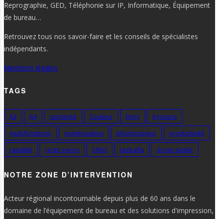
Reprographie, GED, Téléphonie sur IP, Informatique, Équipement
de bureau…
Retrouvez tous nos savoir-faire et les conseils de spécialistes
indépendants.
Mentions légales
TAGS
A3
A4
connecté
Couleur
Fiery
Kyocera
multifonctions
numérisation
photocopieur
productivité
rapidité
recto-verso
SRA3
taskalfa
écran tactile
NOTRE ZONE D’INTERVENTION
Acteur régional incontournable depuis plus de 60 ans dans le
domaine de l’équipement de bureau et des solutions d'impression,