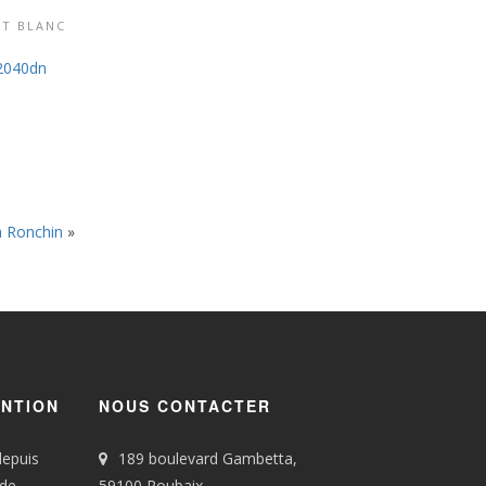
ET BLANC
RODUIT
2040dn
à Ronchin
»
ENTION
NOUS CONTACTER
depuis
189 boulevard Gambetta,
 de
59100 Roubaix