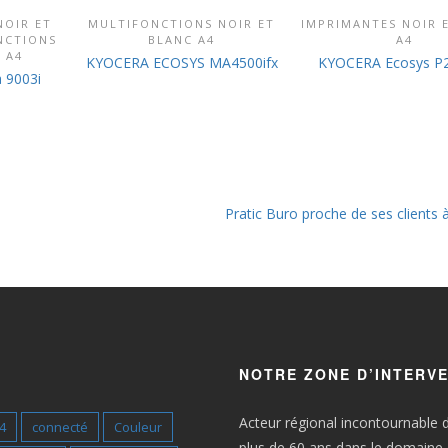
NOIR ET
MULTIFONCTIONS NOIR ET
IMPRIMANTES NOIR 
RODUIT
DÉCOUVRIR CE PRODUIT
DÉCOUVRIR CE P
NCTIONS
BLANC A4
A4
 A4
KYOCERA ECOSYS MA4500ifx
KYOCERA Ecosys P
 9003i
Pratic Buro proche de ses clients 
NOTRE ZONE D’INTERV
Acteur régional incontournable 
4
connecté
Couleur
plus de 60 ans dans le domaine