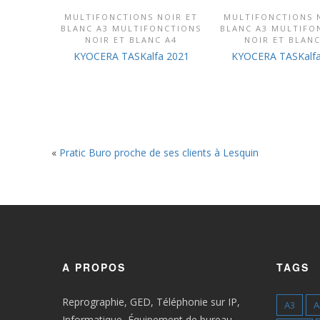
MULTIFONCTIONS NOIR ET
MULTIFONCTIONS 
DÉCOUVRIR CE PRODUIT
DÉCOUVRIR CE P
BLANC A3 MULTIFONCTIONS
BLANC A3 MULTIFO
NOIR ET BLANC A4
NOIR ET BLANC
KYOCERA TASKalfa 2021
KYOCERA TASKalfa
«
Pratic Buro proche de ses clients à Lesquin
A PROPOS
TAGS
Reprographie, GED, Téléphonie sur IP,
A3
A
Informatique, Équipement de bureau…