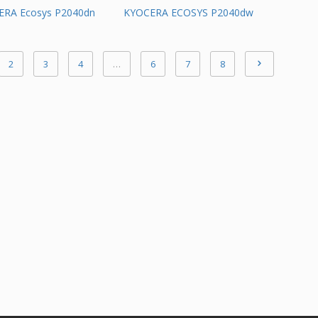
ERA Ecosys P2040dn
KYOCERA ECOSYS P2040dw
2
3
4
…
6
7
8