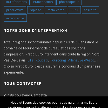
multifonctions
numérisation
photocopieur
productivité
rapidité
recto-verso
SRA3
taskalfa
écran tactile
NOTRE ZONE D’INTERVENTION
Acteur régional incontournable depuis plus de 60 ans dans le
domaine de l’équipement de bureau et des solutions
d'impression, Pratic Buro intervient dans toute la région Nord
Pas-De-Calais (
Lille
,
Roubaix
,
Tourcoing
,
Villeneuve d'Ascq
...).
Choisir Pratic Buro, c'est s'assurer le concours d'un partenaire
expérimenté.
NOUS CONTACTER
189 boulevard Gambetta,
59100 Roubaix
Nous utilisons des cookies pour vous garantir la meilleure
Tel : 03.28.33.91.11
expérience sur notre site web. Vos données personnelles ne