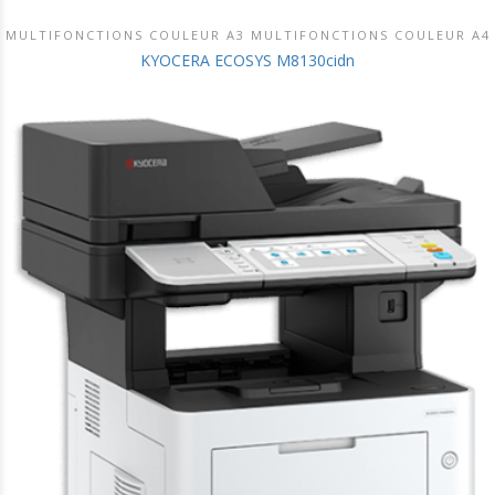
MULTIFONCTIONS COULEUR A3 MULTIFONCTIONS COULEUR A4
DÉCOUVRIR CE PRODUIT
KYOCERA ECOSYS M8130cidn