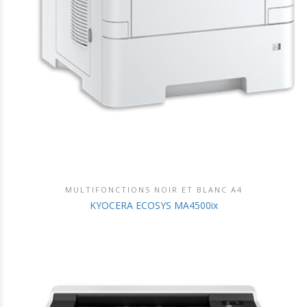
MULTIFONCTIONS NOIR ET BLANC A4
DÉCOUVRIR CE PRODUIT
KYOCERA ECOSYS MA4500ix