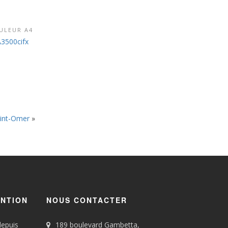
ULEUR A4
RODUIT
3500cifx
aint-Omer
»
ENTION
NOUS CONTACTER
depuis
189 boulevard Gambetta,