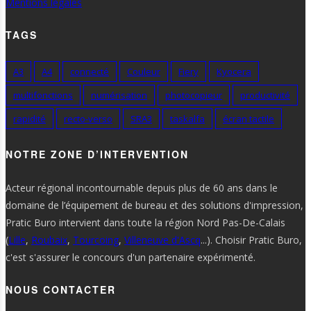
Mentions légales
TAGS
A3
A4
connecté
Couleur
Fiery
Kyocera
multifonctions
numérisation
photocopieur
productivité
rapidité
recto-verso
SRA3
taskalfa
écran tactile
NOTRE ZONE D’INTERVENTION
Acteur régional incontournable depuis plus de 60 ans dans le
domaine de l’équipement de bureau et des solutions d'impression,
Pratic Buro intervient dans toute la région Nord Pas-De-Calais
(
Lille
,
Roubaix
,
Tourcoing
,
Villeneuve d'Ascq
...). Choisir Pratic Buro,
c'est s'assurer le concours d'un partenaire expérimenté.
NOUS CONTACTER