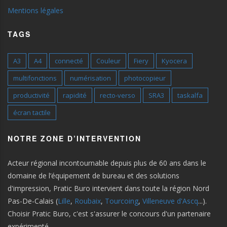
Mentions légales
TAGS
A3
A4
connecté
Couleur
Fiery
Kyocera
multifonctions
numérisation
photocopieur
productivité
rapidité
recto-verso
SRA3
taskalfa
écran tactile
NOTRE ZONE D’INTERVENTION
Acteur régional incontournable depuis plus de 60 ans dans le
domaine de l’équipement de bureau et des solutions
d'impression, Pratic Buro intervient dans toute la région Nord
Pas-De-Calais (
Lille
,
Roubaix
,
Tourcoing
,
Villeneuve d'Ascq
...).
Choisir Pratic Buro, c'est s'assurer le concours d'un partenaire
expérimenté.