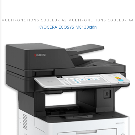
MULTIFONCTIONS COULEUR A3 MULTIFONCTIONS COULEUR A4
DÉCOUVRIR CE PRODUIT
KYOCERA ECOSYS M8130cidn