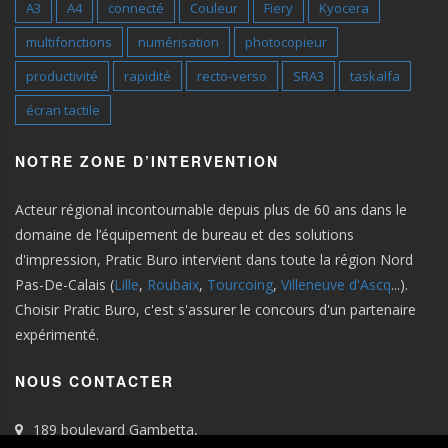
A3
A4
connecté
Couleur
Fiery
Kyocera
multifonctions
numérisation
photocopieur
productivité
rapidité
recto-verso
SRA3
taskalfa
écran tactile
NOTRE ZONE D’INTERVENTION
Acteur régional incontournable depuis plus de 60 ans dans le
domaine de l’équipement de bureau et des solutions
d'impression, Pratic Buro intervient dans toute la région Nord
Pas-De-Calais (
Lille
,
Roubaix
,
Tourcoing
,
Villeneuve d'Ascq
...).
Choisir Pratic Buro, c'est s'assurer le concours d'un partenaire
expérimenté.
NOUS CONTACTER
189 boulevard Gambetta,