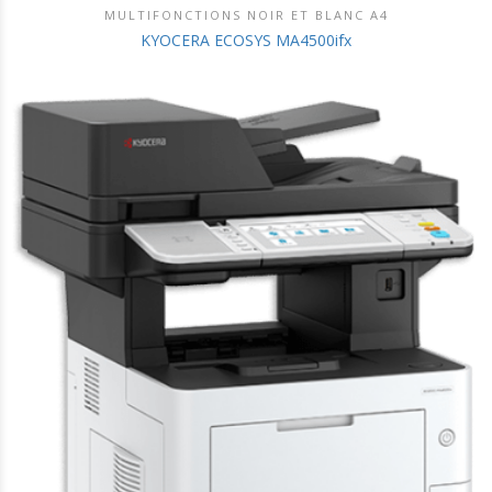
MULTIFONCTIONS NOIR ET BLANC A4
DÉCOUVRIR CE PRODUIT
KYOCERA ECOSYS MA4500ifx