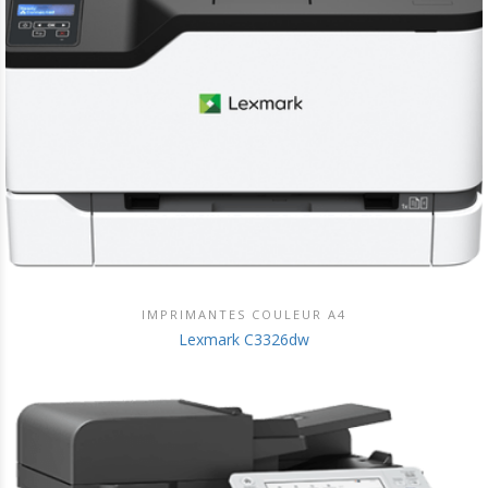
IMPRIMANTES COULEUR A4
DÉCOUVRIR CE PRODUIT
Lexmark C3326dw