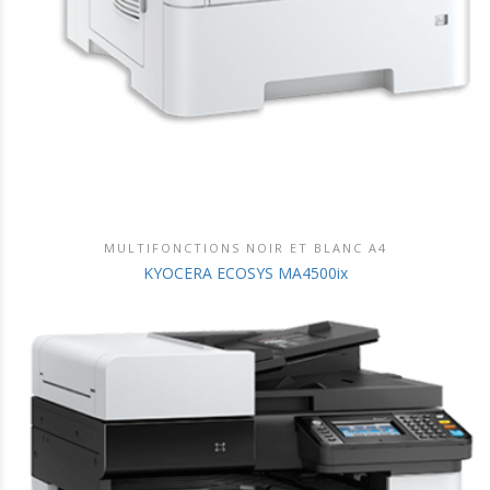
MULTIFONCTIONS NOIR ET BLANC A4
DÉCOUVRIR CE PRODUIT
KYOCERA ECOSYS MA4500ix