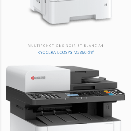
MULTIFONCTIONS NOIR ET BLANC A4
DÉCOUVRIR CE PRODUIT
KYOCERA ECOSYS M3860idnf