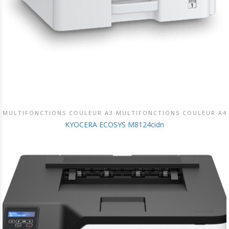
MULTIFONCTIONS COULEUR A3 MULTIFONCTIONS COULEUR A4
DÉCOUVRIR CE PRODUIT
KYOCERA ECOSYS M8124cidn