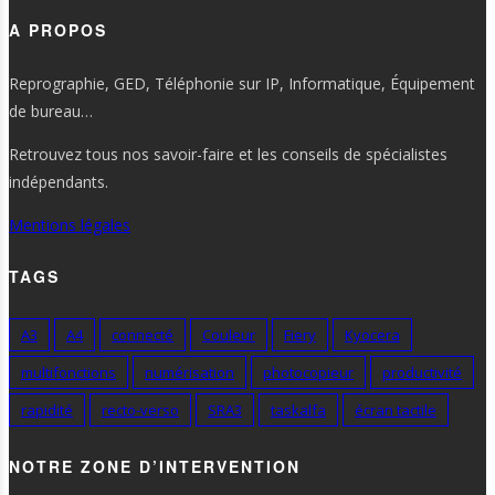
A PROPOS
Reprographie, GED, Téléphonie sur IP, Informatique, Équipement
de bureau…
Retrouvez tous nos savoir-faire et les conseils de spécialistes
indépendants.
Mentions légales
TAGS
A3
A4
connecté
Couleur
Fiery
Kyocera
multifonctions
numérisation
photocopieur
productivité
rapidité
recto-verso
SRA3
taskalfa
écran tactile
NOTRE ZONE D’INTERVENTION