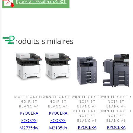
Kyocera Taskalfa mz5001i
P
roduits similaires
MULTIFONCTIONS
MULTIFONCTIONS
MULTIFONCTIONS
MULTIFONCTI
DÉCOUVRIR
DÉCOUVRIR
DÉCOUVRIR
DÉCOUVR
NOIR ET
NOIR ET
NOIR ET
NOIR ET
CE
CE
CE
CE
BLANC A4
BLANC A4
BLANC A4
BLANC A4
PRODUIT
PRODUIT
PRODUIT
PRODUIT
MULTIFONCTIONS
MULTIFONCTI
KYOCERA
KYOCERA
NOIR ET
NOIR ET
ECOSYS
ECOSYS
BLANC A3
BLANC A3
KYOCERA
KYOCERA
M2735dw
M2135dn