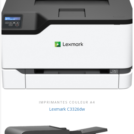
IMPRIMANTES COULEUR A4
DÉCOUVRIR CE PRODUIT
Lexmark C3326dw