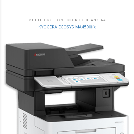
MULTIFONCTIONS NOIR ET BLANC A4
DÉCOUVRIR CE PRODUIT
KYOCERA ECOSYS MA4500ifx