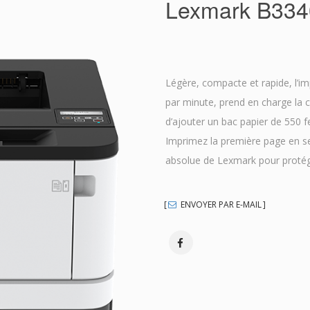
Lexmark B33
Légère, compacte et rapide, l’
par minute, prend en charge la co
d’ajouter un bac papier de 550 f
Imprimez la première page en se
absolue de Lexmark pour protége
ENVOYER PAR E-MAIL