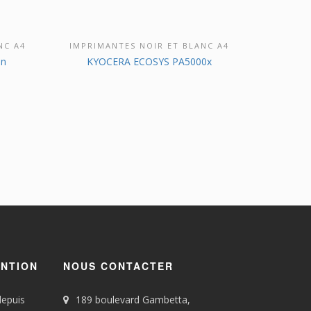
NC A4
IMPRIMANTES NOIR ET BLANC A4
IT
DÉCOUVRIR CE PRODUIT
dn
KYOCERA ECOSYS PA5000x
ENTION
NOUS CONTACTER
depuis
189 boulevard Gambetta,