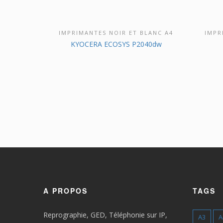
IMPRIMANTES NOIR ET BLANC A4
IMPR
DÉCOUVRIR CE PRODUIT
D
KYOCERA ECOSYS P2040dw
A PROPOS
TAGS
Reprographie, GED, Téléphonie sur IP,
A3
A