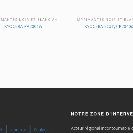
IMANTES NOIR ET BLANC A4
IMPRIMANTES NOIR ET BLA
ÉCOUVRIR CE PRODUIT
DÉCOUVRIR CE PRODU
KYOCERA PA2001w
KYOCERA Ecosys P2040
NOTRE ZONE D’INTERV
Acteur régional incontournable 
4
connecté
Couleur