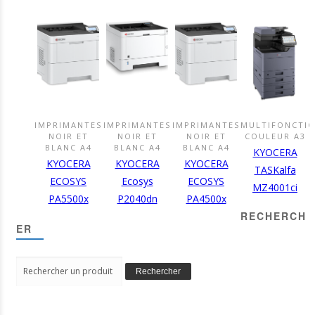
IMPRIMANTES
IMPRIMANTES
IMPRIMANTES
MULTIFONCTI
DÉCOUVRIR
DÉCOUVRIR
DÉCOUVRIR
DÉCOUVR
NOIR ET
NOIR ET
NOIR ET
COULEUR A3
CE
CE
CE
CE
BLANC A4
BLANC A4
BLANC A4
KYOCERA
PRODUIT
PRODUIT
PRODUIT
PRODUIT
KYOCERA
KYOCERA
KYOCERA
TASKalfa
ECOSYS
Ecosys
ECOSYS
MZ4001ci
PA5500x
P2040dn
PA4500x
RECHERCH
ER
Search
Rechercher
for: