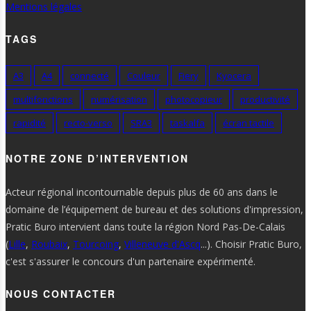
Mentions légales
TAGS
A3
A4
connecté
Couleur
Fiery
Kyocera
multifonctions
numérisation
photocopieur
productivité
rapidité
recto-verso
SRA3
taskalfa
écran tactile
NOTRE ZONE D’INTERVENTION
Acteur régional incontournable depuis plus de 60 ans dans le
domaine de l’équipement de bureau et des solutions d'impression,
Pratic Buro intervient dans toute la région Nord Pas-De-Calais
(
Lille
,
Roubaix
,
Tourcoing
,
Villeneuve d'Ascq
...). Choisir Pratic Buro,
c'est s'assurer le concours d'un partenaire expérimenté.
NOUS CONTACTER