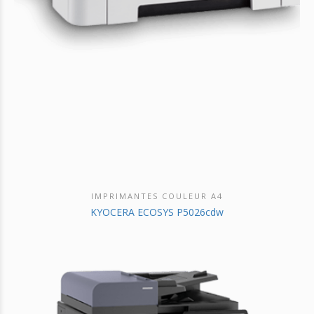
IMPRIMANTES COULEUR A4
DÉCOUVRIR CE PRODUIT
KYOCERA ECOSYS P5026cdw