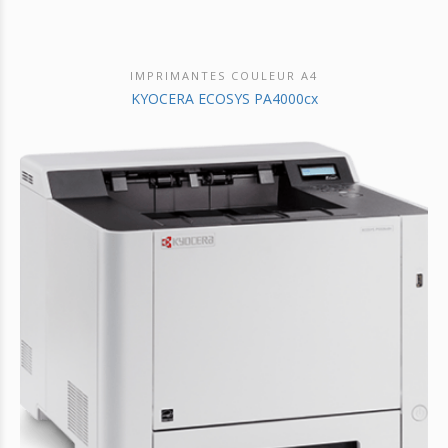
IMPRIMANTES COULEUR A4
DÉCOUVRIR CE PRODUIT
KYOCERA ECOSYS PA4000cx