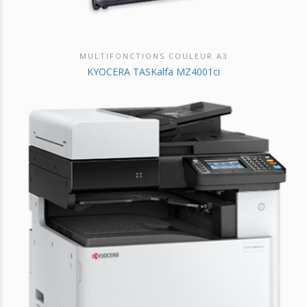
MULTIFONCTIONS COULEUR A3
DÉCOUVRIR CE PRODUIT
KYOCERA TASKalfa MZ4001ci