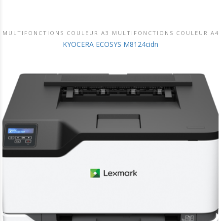
MULTIFONCTIONS COULEUR A3 MULTIFONCTIONS COULEUR A4
DÉCOUVRIR CE PRODUIT
KYOCERA ECOSYS M8124cidn