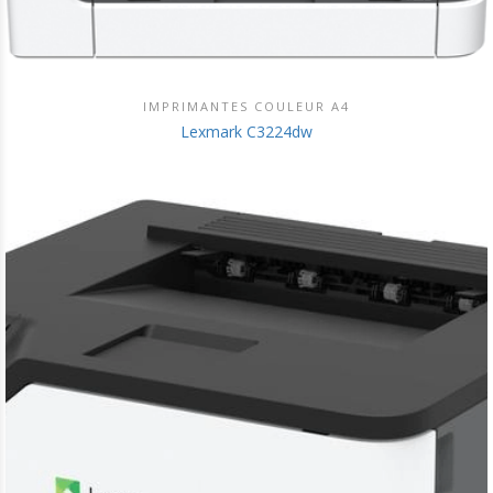
IMPRIMANTES COULEUR A4
DÉCOUVRIR CE PRODUIT
Lexmark C3224dw