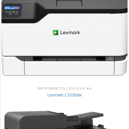
IMPRIMANTES COULEUR A4
DÉCOUVRIR CE PRODUIT
Lexmark C3326dw