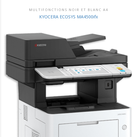
MULTIFONCTIONS NOIR ET BLANC A4
DÉCOUVRIR CE PRODUIT
KYOCERA ECOSYS MA4500ifx