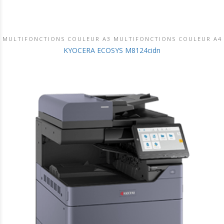
MULTIFONCTIONS COULEUR A3 MULTIFONCTIONS COULEUR A4
DÉCOUVRIR CE PRODUIT
KYOCERA ECOSYS M8124cidn