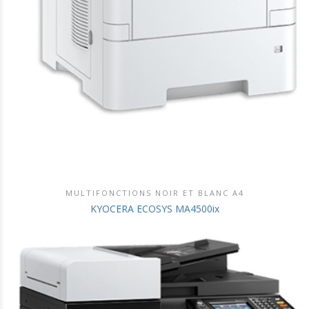
MULTIFONCTIONS NOIR ET BLANC A4
DÉCOUVRIR CE PRODUIT
KYOCERA ECOSYS MA4500ix