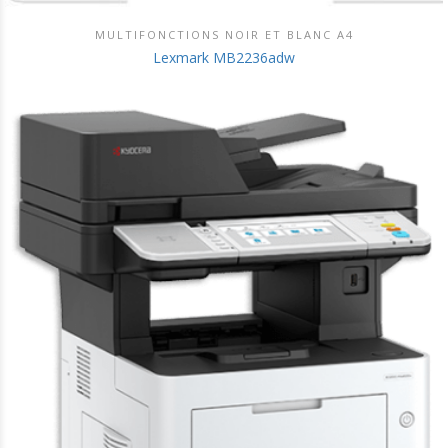
MULTIFONCTIONS NOIR ET BLANC A4
DÉCOUVRIR CE PRODUIT
Lexmark MB2236adw