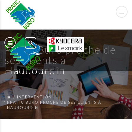
Pratic Buro proche de
ses clients à
Haubourdin
INTERVENTION
PRATIC BURO PROCHE DE SES CLIENTS À
HAUBOURDIN