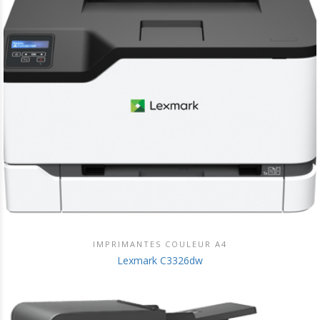
IMPRIMANTES COULEUR A4
DÉCOUVRIR CE PRODUIT
Lexmark C3326dw