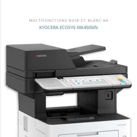
MULTIFONCTIONS NOIR ET BLANC A4
DÉCOUVRIR CE PRODUIT
KYOCERA ECOSYS MA4500ifx