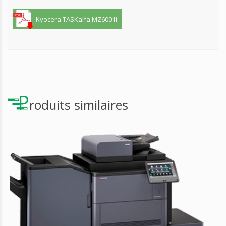
Kyocera TASKalfa MZ6001i
P
roduits similaires