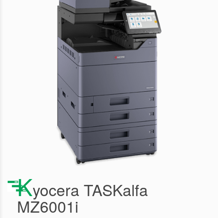
K
Yocera TASKalfa
MZ6001i