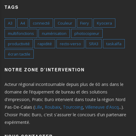
TAGS
A3
A4
connecté
Couleur
Fiery
Kyocera
multifonctions
numérisation
photocopieur
productivité
rapidité
recto-verso
SRA3
taskalfa
écran tactile
NOTRE ZONE D’INTERVENTION
Acteur régional incontournable depuis plus de 60 ans dans le
domaine de l’équipement de bureau et des solutions
d'impression, Pratic Buro intervient dans toute la région Nord
Pas-De-Calais (
Lille
,
Roubaix
,
Tourcoing
,
Villeneuve d'Ascq
...).
Choisir Pratic Buro, c'est s'assurer le concours d'un partenaire
expérimenté.