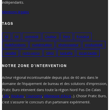
indépendants.
Mentions légales
TAGS
A3
A4
connecté
Couleur
Fiery
Kyocera
multifonctions
numérisation
photocopieur
productivité
rapidité
recto-verso
SRA3
taskalfa
écran tactile
NOTRE ZONE D’INTERVENTION
Acteur régional incontournable depuis plus de 60 ans dans le
domaine de l’équipement de bureau et des solutions d'impression,
Pratic Buro intervient dans toute la région Nord Pas-De-Calais
(
Lille
,
Roubaix
,
Tourcoing
,
Villeneuve d'Ascq
...). Choisir Pratic Buro,
c'est s'assurer le concours d'un partenaire expérimenté.