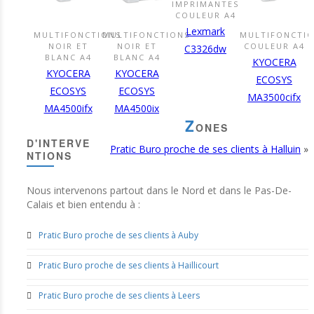
IMPRIMANTES
DÉCOUVRIR
COULEUR A4
CE
Lexmark
MULTIFONCTIONS
MULTIFONCTIONS
MULTIFONCTI
PRODUIT
DÉCOUVRIR
DÉCOUVRIR
DÉCOUVR
NOIR ET
NOIR ET
COULEUR A4
C3326dw
CE
CE
CE
BLANC A4
BLANC A4
KYOCERA
PRODUIT
PRODUIT
PRODUIT
KYOCERA
KYOCERA
ECOSYS
ECOSYS
ECOSYS
MA3500cifx
MA4500ifx
MA4500ix
Z
ONES
D'INTERVE
Pratic Buro proche de ses clients à Halluin
»
NTIONS
Nous intervenons partout dans le Nord et dans le Pas-De-
Calais et bien entendu à :
Pratic Buro proche de ses clients à Auby
Pratic Buro proche de ses clients à Haillicourt
Pratic Buro proche de ses clients à Leers