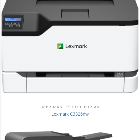
IMPRIMANTES COULEUR A4
DÉCOUVRIR CE PRODUIT
Lexmark C3326dw