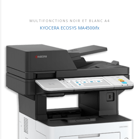
MULTIFONCTIONS NOIR ET BLANC A4
DÉCOUVRIR CE PRODUIT
KYOCERA ECOSYS MA4500ifx