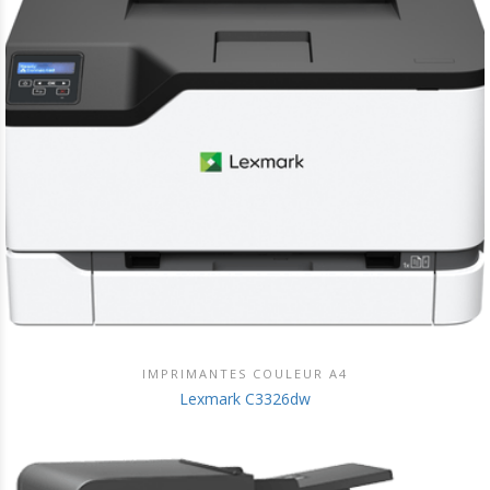
IMPRIMANTES COULEUR A4
DÉCOUVRIR CE PRODUIT
Lexmark C3326dw