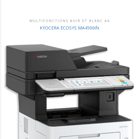
MULTIFONCTIONS NOIR ET BLANC A4
DÉCOUVRIR CE PRODUIT
KYOCERA ECOSYS MA4500ifx