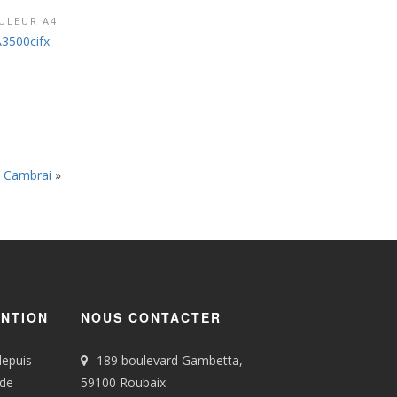
ULEUR A4
RODUIT
3500cifx
à Cambrai
»
ENTION
NOUS CONTACTER
depuis
189 boulevard Gambetta,
 de
59100 Roubaix