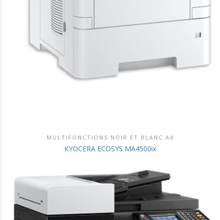
MULTIFONCTIONS NOIR ET BLANC A4
DÉCOUVRIR CE PRODUIT
KYOCERA ECOSYS MA4500ix