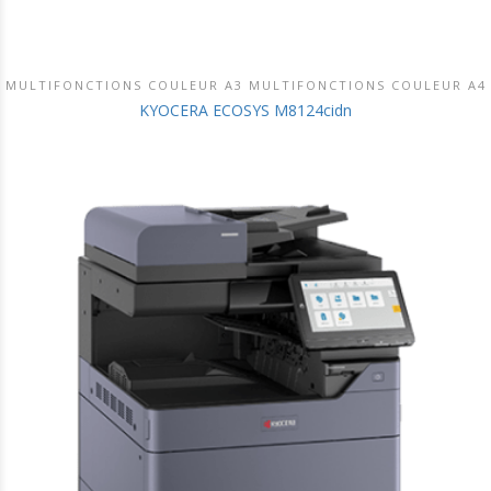
MULTIFONCTIONS COULEUR A3 MULTIFONCTIONS COULEUR A4
DÉCOUVRIR CE PRODUIT
KYOCERA ECOSYS M8124cidn