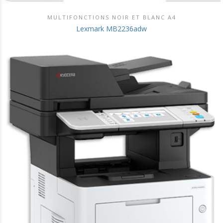
MULTIFONCTIONS NOIR ET BLANC A4
DÉCOUVRIR CE PRODUIT
Lexmark MB2236adw