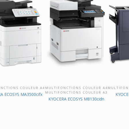
ONCTIONS COULEUR A4
MULTIFONCTIONS COULEUR A4
MULTIFON
UVRIR CE PRODUIT
DÉCOUVRIR CE PRODUIT
DÉCOU
MULTIFONCTIONS COULEUR A3
A ECOSYS MA3500cifx
KYOCER
KYOCERA ECOSYS M8130cidn