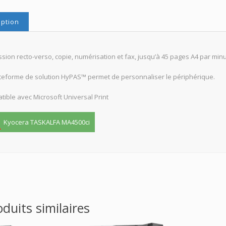
iption
sion recto-verso, copie, numérisation et fax, jusqu’à 45 pages A4 par min
teforme de solution HyPAS™ permet de personnaliser le périphérique.
ible avec Microsoft Universal Print
Kyocera TASKALFA MA4500ci
oduits similaires