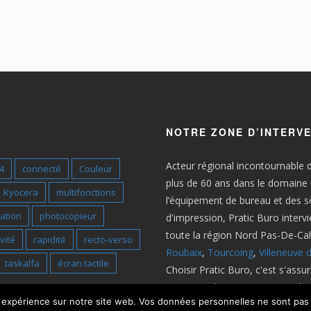
NOTRE ZONE D’INTERV
Acteur régional incontournable 
4
connecté
Couleur
plus de 60 ans dans le domaine
Kyocera
multifonctions
l’équipement de bureau et des s
ation
photocopieur
d'impression, Pratic Buro interv
toute la région Nord Pas-De-Cala
vité
rapidité
recto-verso
Roubaix
,
Tourcoing
,
Villeneuve 
taskalfa
écran tactile
Choisir Pratic Buro, c'est s'assur
concours d'un partenaire expéri
e expérience sur notre site web. Vos données personnelles ne sont pas 