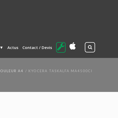
Actus
Contact / Devis
COULEUR A4
KYOCERA TASKALFA MA4500CI