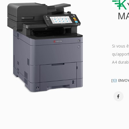
K
MA
Si vous ê
qu’appor
A4 durab
ENVOYE