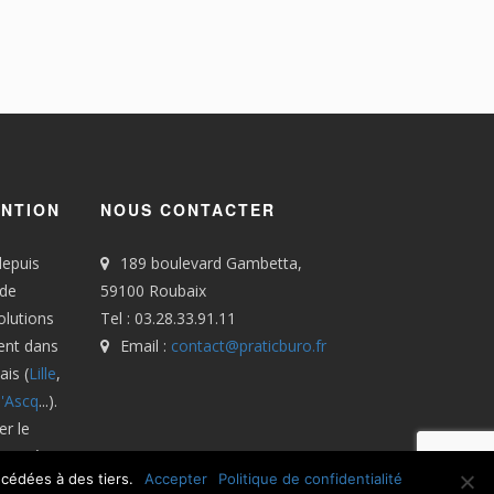
ENTION
NOUS CONTACTER
depuis
189 boulevard Gambetta,
 de
59100 Roubaix
olutions
Tel : 03.28.33.91.11
ient dans
Email :
contact@praticburo.fr
is (
Lille
,
d'Ascq
...).
er le
menté.
cédées à des tiers.
Accepter
Politique de confidentialité