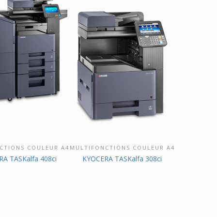
CTIONS COULEUR A4
MULTIFONCTIONS COULEUR A4
VRIR CE PRODUIT
DÉCOUVRIR CE PRODUIT
A TASKalfa 408ci
KYOCERA TASKalfa 308ci