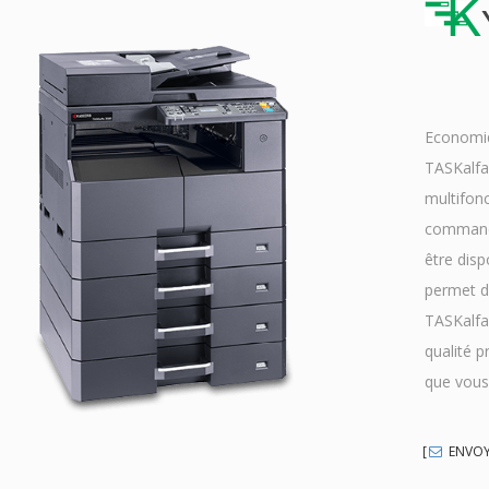
K
Economiq
TASKalfa 
multifonc
commande
être disp
permet d
TASKalfa 
qualité p
que vous
ENVOYE