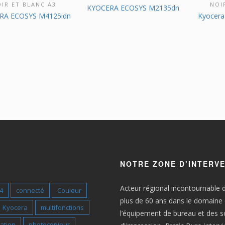
IR ET BLANC A3
NOI
KYOCERA ECOSYS M2135dn
RA ECOSYS M4125idn
Kyocera
NOTRE ZONE D’INTERV
Acteur régional incontournable 
4
connecté
Couleur
plus de 60 ans dans le domaine
Kyocera
multifonctions
l’équipement de bureau et des s
ation
photocopieur