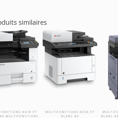
oduits similaires
FONCTIONS NOIR ET
MULTIFONCTIONS NOIR ET
MULTIF
UVRIR CE PRODUIT
DÉCOUVRIR CE PRODUIT
DÉCOU
 A4 MULTIFONCTIONS
BLANC A4
BLANC A