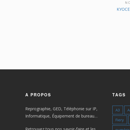
NO
KYOCE
A PROPOS
TAGS
Reprographie, GED, Téléphonie sur IP,
A3
A
Informatique, Équipement de bureau…
Fiery
Retrouvez tous nos savoir-faire et les
numéris