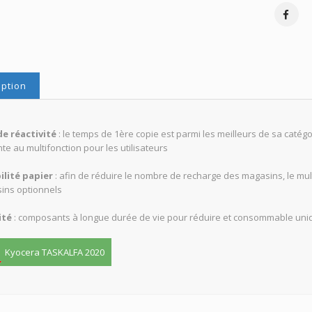
iption
e réactivité
: le temps de 1ère copie est parmi les meilleurs de sa catégo
nte au multifonction pour les utilisateurs
ilité papier
: afin de réduire le nombre de recharge des magasins, le mult
ins optionnels
ité
: composants à longue durée de vie pour réduire et consommable uniqu
Kyocera TASKALFA 2020