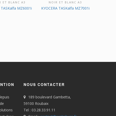
R ET BLANC A3
NOIR ET BLANC A3
 TASKalfa MZ6001i
KYOCERA TASKalfa MZ7001i
ENTION
NOUS CONTACTER
depuis
189 boulevard Gambetta,
 de
59100 Roubaix
olutions
Tel : 03.28.33.91.11