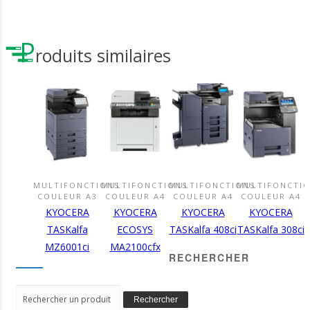
P
roduits similaires
MULTIFONCTIONS
MULTIFONCTIONS
MULTIFONCTIONS
MULTIFONCTI
DÉCOUVRIR
DÉCOUVRIR
DÉCOUVRIR
DÉCOUVR
COULEUR A3
COULEUR A4
COULEUR A4
COULEUR A4
CE
CE
CE
CE
KYOCERA
KYOCERA
KYOCERA
KYOCERA
PRODUIT
PRODUIT
PRODUIT
PRODUIT
TASKalfa
ECOSYS
TASKalfa 408ci
TASKalfa 308ci
MZ6001ci
MA2100cfx
RECHERCHER
Search
Rechercher
for: