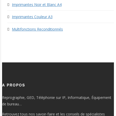
Imprimantes Noir et Blanc A4
Imprimantes Couleur A3
Multifonctions Reconditionnés
A PROPOS
Reprographie, GED, Téléphonie sur IP, Informatique, Équipement
de bureau…
Retrouvez tous nos savoir-faire et les conseils de spécialistes