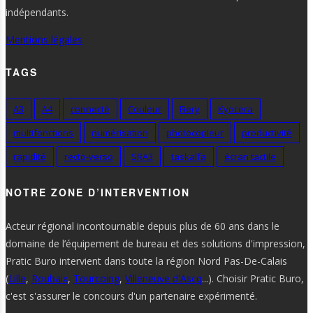
indépendants.
Mentions légales
TAGS
A3
A4
connecté
Couleur
Fiery
Kyocera
multifonctions
numérisation
photocopieur
productivité
rapidité
recto-verso
SRA3
taskalfa
écran tactile
NOTRE ZONE D’INTERVENTION
Acteur régional incontournable depuis plus de 60 ans dans le
domaine de l’équipement de bureau et des solutions d'impression,
Pratic Buro intervient dans toute la région Nord Pas-De-Calais
(
Lille
,
Roubaix
,
Tourcoing
,
Villeneuve d'Ascq
...). Choisir Pratic Buro,
c'est s'assurer le concours d'un partenaire expérimenté.