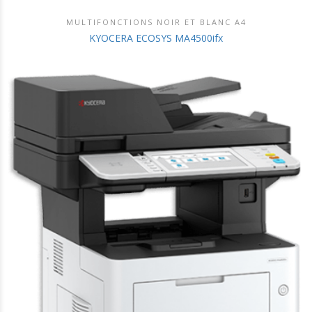
MULTIFONCTIONS NOIR ET BLANC A4
DÉCOUVRIR CE PRODUIT
KYOCERA ECOSYS MA4500ifx