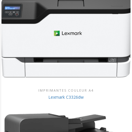
IMPRIMANTES COULEUR A4
DÉCOUVRIR CE PRODUIT
Lexmark C3326dw