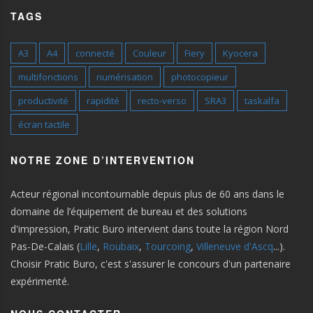
TAGS
A3
A4
connecté
Couleur
Fiery
Kyocera
multifonctions
numérisation
photocopieur
productivité
rapidité
recto-verso
SRA3
taskalfa
écran tactile
NOTRE ZONE D’INTERVENTION
Acteur régional incontournable depuis plus de 60 ans dans le
domaine de l’équipement de bureau et des solutions
d'impression, Pratic Buro intervient dans toute la région Nord
Pas-De-Calais (
Lille
,
Roubaix
,
Tourcoing
,
Villeneuve d'Ascq
...).
Choisir Pratic Buro, c'est s'assurer le concours d'un partenaire
expérimenté.